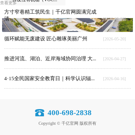
查看更多
方寸窄巷精工筑民生｜千亿官网圆满完成
清...
[2026-05-22]
循环赋能无废建设 匠心雕琢美丽广州
[2026-05-20]
推进河流、湖泊、近岸海域协同治理 大...
[2026-04-27]
4·15全民国家安全教育日｜科学认识辐...
[2026-04-16]
400-698-2838
Copyright © 千亿官网 版权所有