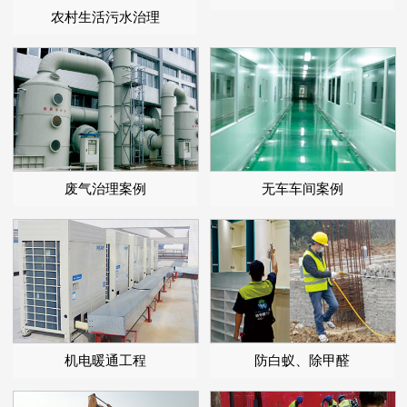
农村生活污水治理
废气治理案例
无车车间案例
机电暖通工程
防白蚁、除甲醛