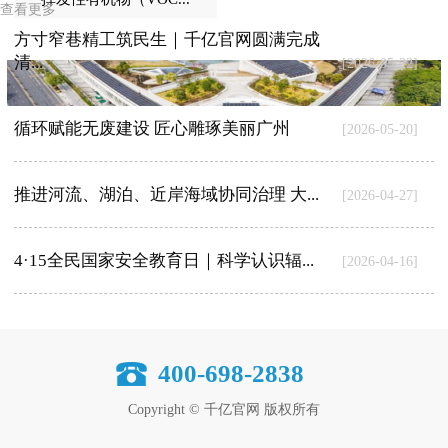
查看更多
方寸窄巷精工筑民生｜千亿官网圆满完成
清...
[2026-05-22]
循环赋能无废建设 匠心雕琢美丽广州
[2026-05-20]
推进河流、湖泊、近岸海域协同治理 大...
[2026-04-27]
4·15全民国家安全教育日｜科学认识辐...
[2026-04-16]
400-698-2838
Copyright © 千亿官网 版权所有